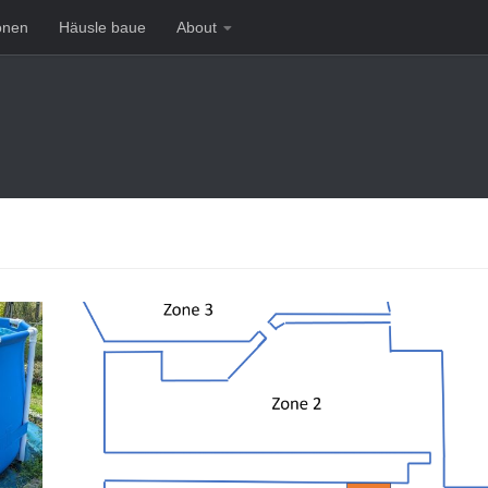
onen
Häusle baue
About