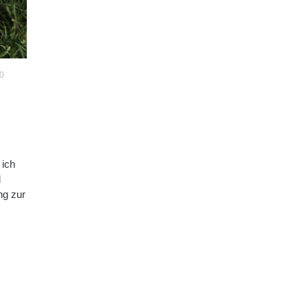
0
 ich
d
ng zur