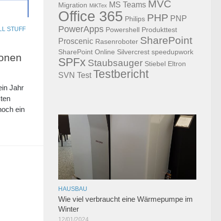
MVC
MS Teams
Migration
MiKTex
Office 365
PHP
PNP
Philips
PowerApps
Powershell
Produkttest
LL STUFF
SharePoint
Proscenic
Rasenroboter
SharePoint Online
Silvercrest
speedupwork
zonen
SPFx
Staubsauger
Stiebel Eltron
Testbericht
SVN
Test
in Jahr
zten
noch ein
HAUSBAU
Wie viel verbraucht eine Wärmepumpe im
Winter
12/01/2024