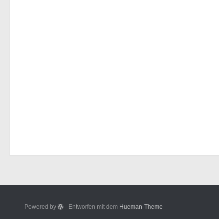
Powered by
- Entworfen mit dem
Hueman-Theme