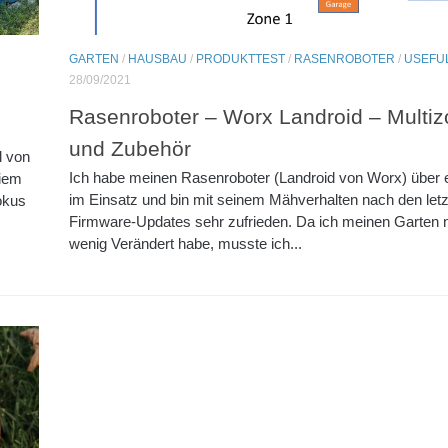
GARTEN
/
HAUSBAU
/
PRODUKTTEST
/
RASENROBOTER
/
USEFU
28/09/2021
Rasenroboter – Worx Landroid – Multi
und Zubehör
l von
Ich habe meinen Rasenroboter (Landroid von Worx) über e
eiem
im Einsatz und bin mit seinem Mähverhalten nach den let
okus
Firmware-Updates sehr zufrieden. Da ich meinen Garten 
wenig Verändert habe, musste ich...