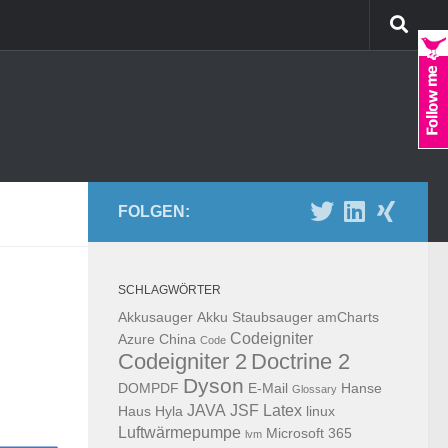
FOLGEN:
SCHLAGWÖRTER
Akkusauger
Akku Staubsauger
amCharts
Codeigniter
Azure
China
Code
Codeigniter 2
Doctrine 2
Dyson
DOMPDF
E-Mail
Hanse
Glossary
JAVA
JSF
Latex
Haus
Hyla
linux
Luftwärmepumpe
Microsoft 365
lvm