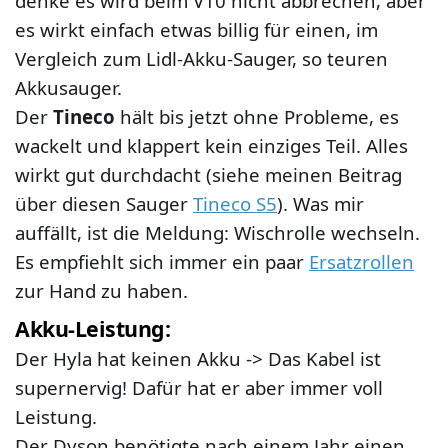
denke es wird beim V10 nicht abbrechen, aber
es wirkt einfach etwas billig für einen, im
Vergleich zum Lidl-Akku-Sauger, so teuren
Akkusauger.
Der
Tineco
hält bis jetzt ohne Probleme, es
wackelt und klappert kein einziges Teil. Alles
wirkt gut durchdacht (siehe meinen Beitrag
über diesen Sauger
Tineco S5
). Was mir
auffällt, ist die Meldung: Wischrolle wechseln.
Es empfiehlt sich immer ein paar
Ersatzrollen
zur Hand zu haben.
Akku-Leistung:
Der Hyla hat keinen Akku -> Das Kabel ist
supernervig! Dafür hat er aber immer voll
Leistung.
Der Dyson benötigte nach einem Jahr einen