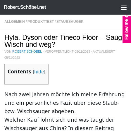
Robert.Schöbel.net
Zum Inhalt springen
ALLGEMEIN
/
PRODUKTTEST
/
STAUBSAUGER
Hyla, Dyson oder Tineco Floor – Saug,
Wisch und weg?
VON
ROBERT SCHÖBEL
· VERÖFFENTLICHT
05/11/2023
· AKTUALISIERT
05/11/2023
Contents
[
hide
]
Nach zwei Jahren möchte ich meine Erfahrung
und ein persönliches Fazit über diese Staub-
bzw. Wischsauger abgeben.
Welcher Kauf lohnt sich und was taugt der
Wischsauger aus China? In diesem Beitrag