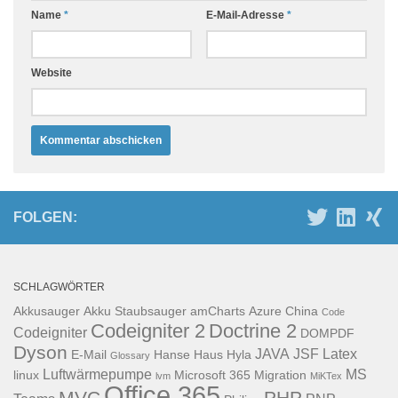
Name
*
E-Mail-Adresse
*
Website
FOLGEN:
SCHLAGWÖRTER
Akkusauger
Akku Staubsauger
amCharts
Azure
China
Code
Codeigniter 2
Doctrine 2
Codeigniter
DOMPDF
Dyson
JAVA
JSF
Latex
E-Mail
Hanse Haus
Hyla
Glossary
Luftwärmepumpe
MS
linux
Microsoft 365
Migration
lvm
MiKTex
Office 365
MVC
PHP