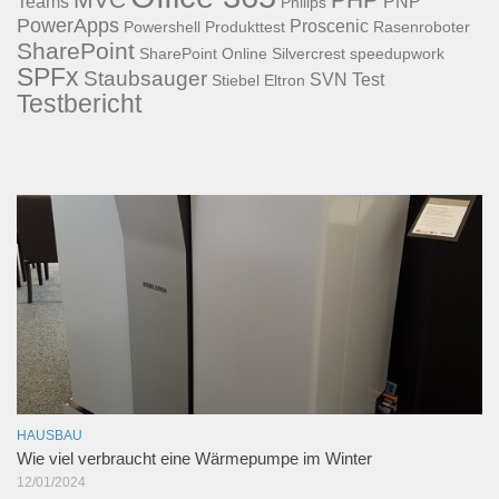
Teams
PNP
Philips
PowerApps
Proscenic
Powershell
Produkttest
Rasenroboter
SharePoint
SharePoint Online
Silvercrest
speedupwork
SPFx
Staubsauger
SVN
Test
Stiebel Eltron
Testbericht
HAUSBAU
Wie viel verbraucht eine Wärmepumpe im Winter
12/01/2024