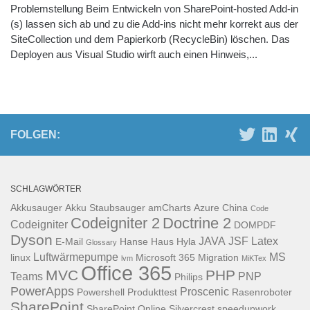
Problemstellung Beim Entwickeln von SharePoint-hosted Add-in
(s) lassen sich ab und zu die Add-ins nicht mehr korrekt aus der
SiteCollection und dem Papierkorb (RecycleBin) löschen. Das
Deployen aus Visual Studio wirft auch einen Hinweis,...
FOLGEN:
SCHLAGWÖRTER
Akkusauger
Akku Staubsauger
amCharts
Azure
China
Code
Codeigniter 2
Doctrine 2
Codeigniter
DOMPDF
Dyson
JAVA
JSF
Latex
E-Mail
Hanse Haus
Hyla
Glossary
Luftwärmepumpe
MS
linux
Microsoft 365
Migration
lvm
MiKTex
Office 365
MVC
PHP
Teams
PNP
Philips
PowerApps
Proscenic
Powershell
Produkttest
Rasenroboter
SharePoint
SharePoint Online
Silvercrest
speedupwork