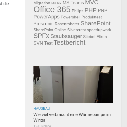
MVC
MS Teams
Migration
f die
MiKTex
Office 365
PHP
PNP
Philips
PowerApps
Powershell
Produkttest
SharePoint
Proscenic
Rasenroboter
SharePoint Online
Silvercrest
speedupwork
SPFx
Staubsauger
Stiebel Eltron
Testbericht
SVN
Test
HAUSBAU
Wie viel verbraucht eine Wärmepumpe im
Winter
12/01/2024