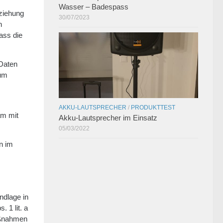
Wasser – Badespass
ziehung
30/07/2023
n
ass die
 Daten
 um
AKKU-LAUTSPRECHER
/
PRODUKTTEST
am mit
Akku-Lautsprecher im Einsatz
05/03/2022
n im
ndlage in
 1 lit. a
Maßnahmen