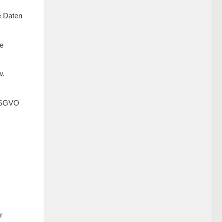
e Daten
ie
w.
 DSGVO
r