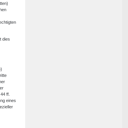
tten)
chen
echtigten
t dies
))
itte
ner
er
44 ff.
ung eines
zieller