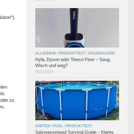
utzer“).
ALLGEMEIN
/
PRODUKTTEST
/
STAUBSAUGER
Hyla, Dyson oder Tineco Floor – Saug,
Wisch und weg?
05/11/2023
nden
els
oder zu
en,
GARTEN
/
POOL
/
PRODUKTTEST
Salzwasserpool Survival Guide – Klares