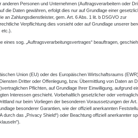
 anderen Personen und Unternehmen (Auftragsverarbeitern oder Dri
 auf die Daten gewähren, erfolgt dies nur auf Grundlage einer gesetzli
ie an Zahlungsdienstleister, gem. Art. 6 Abs. 1 lit. b DSGVO zur
ne rechtliche Verpflichtung dies vorsieht oder auf Grundlage unserer ber
etc.).
ge eines sog. „Auftragsverarbeitungsvertrages“ beauftragen, geschieh
ropäischen Union (EU) oder des Europäischen Wirtschaftsraums (EWR
ensten Dritter oder Offenlegung, bzw. Übermittlung von Daten an Dr
)vertraglichen Pflichten, auf Grundlage Ihrer Einwilligung, aufgrund ei
gten Interessen geschieht. Vorbehaltlich gesetzlicher oder vertraglich
rittland nur beim Vorliegen der besonderen Voraussetzungen der Art. 
undlage besonderer Garantien, wie der offiziell anerkannten Feststell
durch das „Privacy Shield“) oder Beachtung offiziell anerkannter spe
klauseln“).