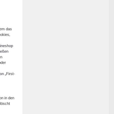
dem das
okies,
lineshop
ießen
en
oder
n „First-
on in den
löscht