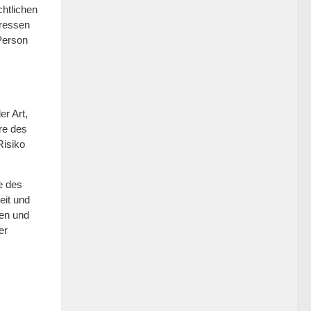
chtlichen
eressen
 Person
r Art,
re des
Risiko
e des
eit und
ten und
er