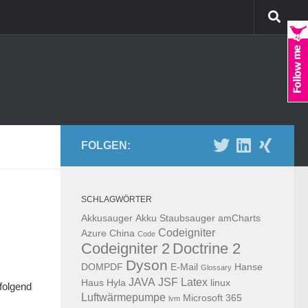
FOLGEN:
SCHLAGWÖRTER
Akkusauger
Akku Staubsauger
amCharts
Codeigniter
Azure
China
Code
Codeigniter 2
Doctrine 2
Dyson
DOMPDF
E-Mail
Hanse
Glossary
JAVA
JSF
Latex
Haus
Hyla
linux
folgend
Luftwärmepumpe
Microsoft 365
lvm