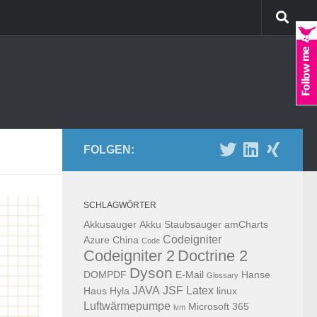
FOLGEN:
SCHLAGWÖRTER
Akkusauger
Akku Staubsauger
amCharts
Codeigniter
Azure
China
Code
Codeigniter 2
Doctrine 2
Dyson
DOMPDF
E-Mail
Hanse
Glossary
JAVA
JSF
Latex
Haus
Hyla
linux
Luftwärmepumpe
Microsoft 365
lvm