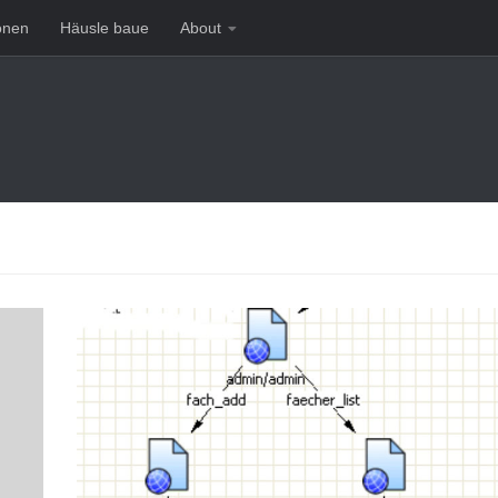
onen
Häusle baue
About