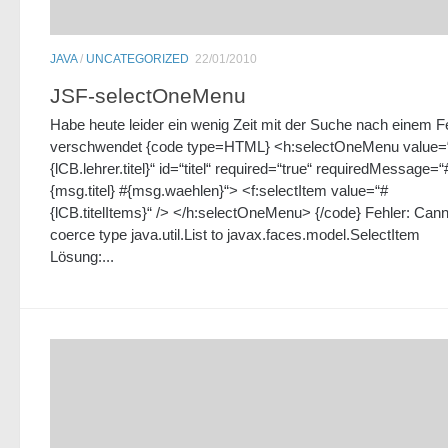
JAVA
/
UNCATEGORIZED
22/01/2010
JSF-selectOneMenu
Habe heute leider ein wenig Zeit mit der Suche nach einem F
verschwendet {code type=HTML} <h:selectOneMenu value=
{lCB.lehrer.titel}“ id=“titel“ required=“true“ requiredMessage=“
{msg.titel} #{msg.waehlen}“> <f:selectItem value=“#
{lCB.titelItems}“ /> </h:selectOneMenu> {/code} Fehler: Cann
coerce type java.util.List to javax.faces.model.SelectItem
Lösung:...