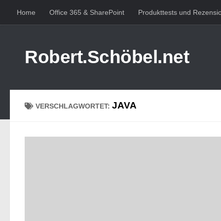
Home
Office 365 & SharePoint
Produkttests und Rezensi
Zum Inhalt springen
Robert.Schöbel.net
JAVA
VERSCHLAGWORTET: