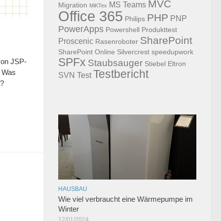
MVC
MS Teams
Migration
MiKTex
Office 365
PHP
PNP
Philips
PowerApps
Powershell
Produkttest
SharePoint
Proscenic
Rasenroboter
SharePoint Online
Silvercrest
speedupwork
SPFx
Staubsauger
von JSP-
Stiebel Eltron
Testbericht
. Was
SVN
Test
l?
HAUSBAU
Wie viel verbraucht eine Wärmepumpe im
Winter
12/01/2024