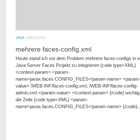
JAVA
08/01/2010
mehrere faces-config.xml
Heute stand ich vor dem Problem mehrere faces-configs in e
Java Server Faces Projekt zu integrieren {code type=XML}
<context-param> <param-
name>javax.faces.CONFIG_FILES</param-name> <param
value> /WEB-INF/faces-config.xml, /WEB-INF/faces-config-
admin.xml </param-value> </context-param> {/code} wichtig 
die Zeile {code type=XML} <param-
name>javax.faces.CONFIG_FILES</param-name> {/code}..