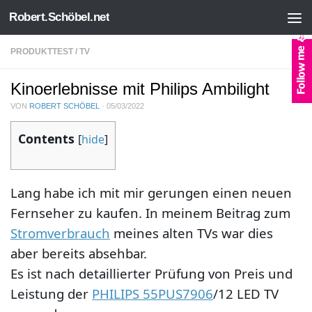
Robert.Schöbel.net
Zum Inhalt springen
PRODUKTTEST
/
TV
Kinoerlebnisse mit Philips Ambilight
VON
ROBERT SCHÖBEL
·
05/03/2022
Contents
[
hide
]
Lang habe ich mit mir gerungen einen neuen
Fernseher zu kaufen. In meinem Beitrag zum
Stromverbrauch
meines alten TVs war dies
aber bereits absehbar.
Es ist nach detaillierter Prüfung von Preis und
Leistung der
PHILIPS 55PUS7906
/12 LED TV