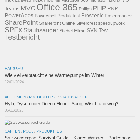
lvm
MiKTex
Office 365
MVC
PHP
Teams
PNP
Philips
PowerApps
Proscenic
Powershell
Produkttest
Rasenroboter
SharePoint
SharePoint Online
Silvercrest
speedupwork
SPFx
Staubsauger
SVN
Test
Stiebel Eltron
Testbericht
HAUSBAU
Wie viel verbraucht eine Wärmepumpe im Winter
12/01/2024
ALLGEMEIN
/
PRODUKTTEST
/
STAUBSAUGER
Hyla, Dyson oder Tineco Floor – Saug, Wisch und weg?
05/11/2023
GARTEN
/
POOL
/
PRODUKTTEST
Salzwasserpool Survival Guide – Klares Wasser – Badespass