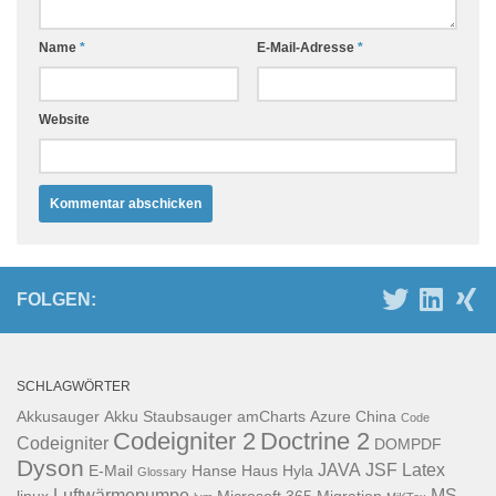
Name
*
E-Mail-Adresse
*
Website
FOLGEN:
SCHLAGWÖRTER
Akkusauger
Akku Staubsauger
amCharts
Azure
China
Code
Codeigniter 2
Doctrine 2
Codeigniter
DOMPDF
Dyson
JAVA
JSF
Latex
E-Mail
Hanse Haus
Hyla
Glossary
Luftwärmepumpe
MS
linux
Microsoft 365
Migration