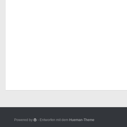
Powered by
- Entworfen mit dem
Hueman-Theme