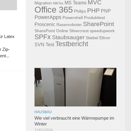
MVC
MS Teams
Migration
MiKTex
Office 365
PHP
PNP
Philips
PowerApps
Powershell
Produkttest
SharePoint
Proscenic
Rasenroboter
SharePoint Online
Silvercrest
speedupwork
SPFx
Staubsauger
ür Latex
Stiebel Eltron
Testbericht
SVN
Test
 Zip-
nt...
HAUSBAU
Wie viel verbraucht eine Wärmepumpe im
Winter
12/01/2024