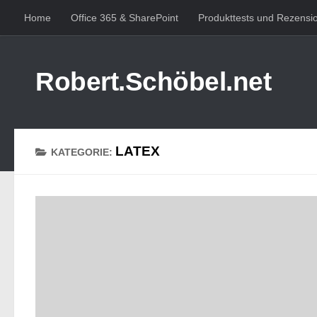
Home
Office 365 & SharePoint
Produkttests und Rezensi
Zum Inhalt springen
Robert.Schöbel.net
LATEX
KATEGORIE: