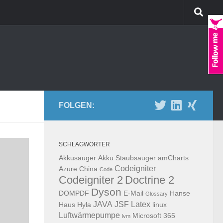
FOLGEN:
SCHLAGWÖRTER
Akkusauger
Akku Staubsauger
amCharts
Codeigniter
Azure
China
Code
Codeigniter 2
Doctrine 2
Dyson
DOMPDF
E-Mail
Hanse
Glossary
JAVA
JSF
Latex
Haus
Hyla
linux
Luftwärmepumpe
Microsoft 365
lvm