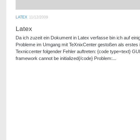
LATEX
11/12/2009
Latex
Da ich zuzeit ein Dokument in Latex verfasse bin ich auf eini
Probleme im Umgang mit TeXnixCenter gestoßen als erstes i
Texniccenter folgender Fehler auftreten: {code type=text} GU
framework cannot be initialized{/code} Problem:...