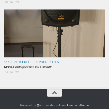
30/07/2023
AKKU-LAUTSPRECHER
/
PRODUKTTEST
Akku-Lautsprecher im Einsatz
05/03/2022
Powered by
- Entworfen mit dem
Hueman-Theme