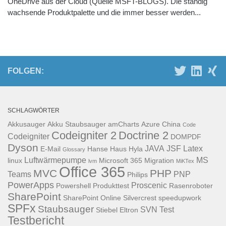
OneDrive aus der Cloud (Quelle MSFT-BLOGS). Die ständig
wachsende Produktpalette und die immer besser werden...
FOLGEN:
SCHLAGWÖRTER
Akkusauger
Akku Staubsauger
amCharts
Azure
China
Code
Codeigniter 2
Doctrine 2
Codeigniter
DOMPDF
Dyson
JAVA
JSF
Latex
E-Mail
Hanse Haus
Hyla
Glossary
Luftwärmepumpe
MS
linux
Microsoft 365
Migration
lvm
MiKTex
Office 365
MVC
PHP
Teams
PNP
Philips
PowerApps
Proscenic
Powershell
Produkttest
Rasenroboter
SharePoint
SharePoint Online
Silvercrest
speedupwork
SPFx
Staubsauger
SVN
Test
Stiebel Eltron
Testbericht