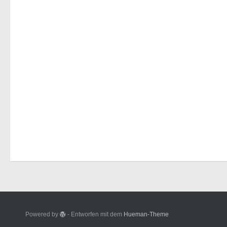
Powered by
- Entworfen mit dem
Hueman-Theme