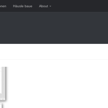
onen
Häusle baue
About