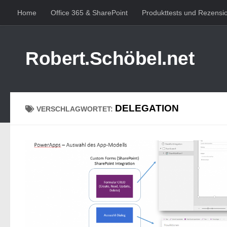
Home
Office 365 & SharePoint
Produkttests und Rezensi
Zum Inhalt springen
Robert.Schöbel.net
DELEGATION
VERSCHLAGWORTET: