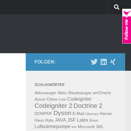
FOLGEN:
SCHLAGWÖRTER
Akkusauger
Akku Staubsauger
amCharts
Codeigniter
Azure
China
Code
Codeigniter 2
Doctrine 2
Dyson
DOMPDF
E-Mail
Hanse
Glossary
JAVA
JSF
Latex
Haus
Hyla
linux
Luftwärmepumpe
Microsoft 365
lvm